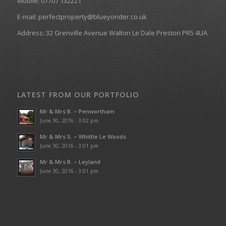
Mobile: 07707 132221
E-mail: perfectproperty@blueyonder.co.uk
Address: 32 Grenville Avenue Walton Le Dale Preston PR5 4UA
LATEST FROM OUR PORTFOLIO
Mr & Mrs B. – Penwortham
June 30, 2016 - 3:02 pm
Mr & Mrs S. – Whittle Le Woods
June 30, 2016 - 3:01 pm
Mr & Mrs B. – Leyland
June 30, 2016 - 3:01 pm